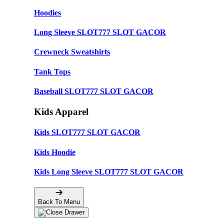
Hoodies
Long Sleeve SLOT777 SLOT GACOR
Crewneck Sweatshirts
Tank Tops
Baseball SLOT777 SLOT GACOR
Kids Apparel
Kids SLOT777 SLOT GACOR
Kids Hoodie
Kids Long Sleeve SLOT777 SLOT GACOR
Back To Menu