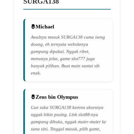
SURGA138
Michael
Awalnya masuk SURGA138 cuma iseng
doang, eh ternyata websitenya
gampang dipakai. Nggak ribet,
menunya jelas, game slot777 juga
banyak pilihan. Buat main santai sih
enak.
Zeus bin Olympus
Gue suka SURGA138 karena aksesnya
nggak bikin pusing. Link slot88-nya
gampang dibuka, nggak muter-muter ke
sana sini. Tinggal masuk, pilih game,