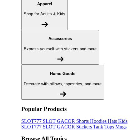
Apparel
Shop for Adults & Kids
Accessories
Express yourself with stickers and more
Home Goods
Decorate with pillows, tapestries, and more
Popular Products
SLOT777 SLOT GACOR
Shorts
Hoodies
Hats
Kids
SLOT777 SLOT GACOR
Stickers
Tank Tops
Mugs
Browse All Topics