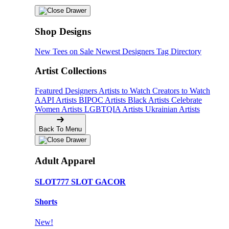
Shop Designs
New Tees on Sale
Newest Designers
Tag Directory
Artist Collections
Featured Designers
Artists to Watch
Creators to Watch
AAPI Artists
BIPOC Artists
Black Artists
Celebrate
Women Artists
LGBTQIA Artists
Ukrainian Artists
Back To Menu
Adult Apparel
SLOT777 SLOT GACOR
Shorts
New!