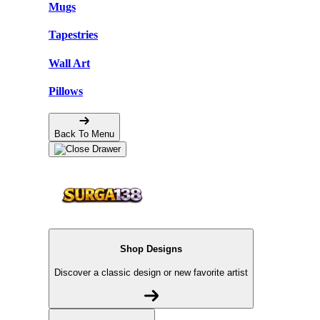
Mugs
Tapestries
Wall Art
Pillows
Back To Menu
Shop Designs
Discover a classic design or new favorite artist