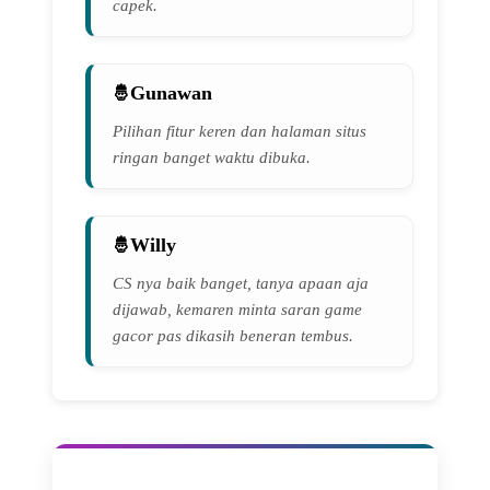
capek.
Gunawan
Pilihan fitur keren dan halaman situs
ringan banget waktu dibuka.
Willy
CS nya baik banget, tanya apaan aja
dijawab, kemaren minta saran game
gacor pas dikasih beneran tembus.