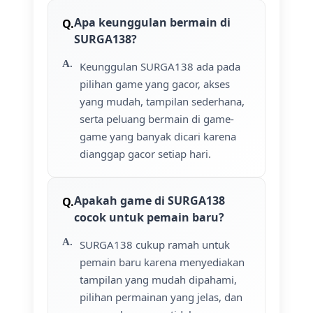
Apa keunggulan bermain di
SURGA138?
Keunggulan SURGA138 ada pada
pilihan game yang gacor, akses
yang mudah, tampilan sederhana,
serta peluang bermain di game-
game yang banyak dicari karena
dianggap gacor setiap hari.
Apakah game di SURGA138
cocok untuk pemain baru?
SURGA138 cukup ramah untuk
pemain baru karena menyediakan
tampilan yang mudah dipahami,
pilihan permainan yang jelas, dan