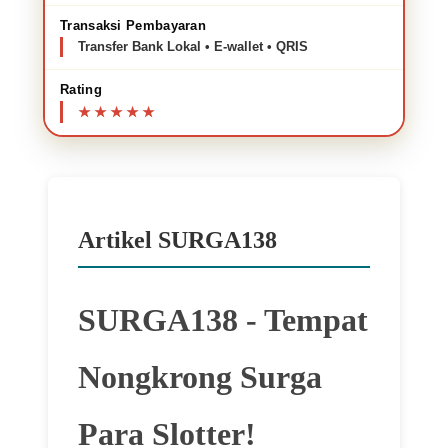
Transaksi Pembayaran
Transfer Bank Lokal • E-wallet • QRIS
Rating
Artikel SURGA138
SURGA138 - Tempat
Nongkrong Surga
Para Slotter!