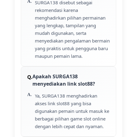
SURGA138 disebut sebagai
rekomendasi karena
menghadirkan pilihan permainan
yang lengkap, tampilan yang
mudah digunakan, serta
menyediakan pengalaman bermain
yang praktis untuk pengguna baru
maupun pemain lama.
Apakah SURGA138
menyediakan link slot88?
Ya, SURGA138 menghadirkan
akses link slot88 yang bisa
digunakan pemain untuk masuk ke
berbagai pilihan game slot online
dengan lebih cepat dan nyaman.