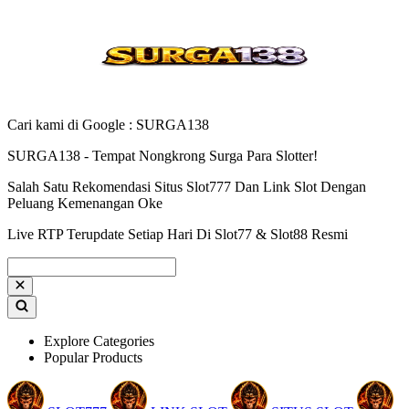
Cari kami di Google : SURGA138
SURGA138 - Tempat Nongkrong Surga Para Slotter!
Salah Satu Rekomendasi Situs Slot777 Dan Link Slot Dengan
Peluang Kemenangan Oke
Live RTP Terupdate Setiap Hari Di Slot77 & Slot88 Resmi
Explore Categories
Popular Products