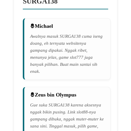
SURGA138
Michael
Awalnya masuk SURGA138 cuma iseng
doang, eh ternyata websitenya
gampang dipakai. Nggak ribet,
menunya jelas, game slot777 juga
banyak pilihan. Buat main santai sih
enak.
Zeus bin Olympus
Gue suka SURGA138 karena aksesnya
nggak bikin pusing. Link slot88-nya
gampang dibuka, nggak muter-muter ke
sana sini. Tinggal masuk, pilih game,