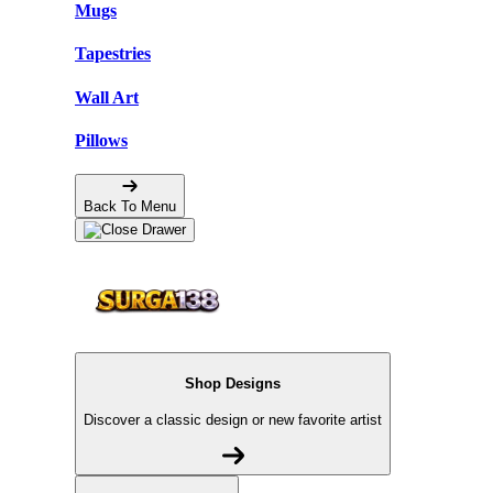
Mugs
Tapestries
Wall Art
Pillows
Back To Menu
Shop Designs
Discover a classic design or new favorite artist