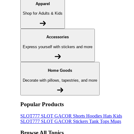
Apparel
Shop for Adults & Kids
Accessories
Express yourself with stickers and more
Home Goods
Decorate with pillows, tapestries, and more
Popular Products
SLOT777 SLOT GACOR
Shorts
Hoodies
Hats
Kids
SLOT777 SLOT GACOR
Stickers
Tank Tops
Mugs
Browse All Topics