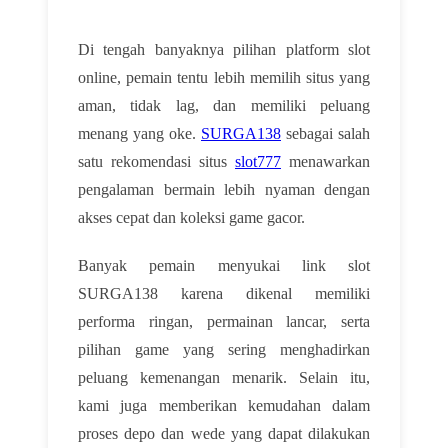
Di tengah banyaknya pilihan platform slot
online, pemain tentu lebih memilih situs yang
aman, tidak lag, dan memiliki peluang
menang yang oke.
SURGA138
sebagai salah
satu rekomendasi situs
slot777
menawarkan
pengalaman bermain lebih nyaman dengan
akses cepat dan koleksi game gacor.
Banyak pemain menyukai link slot
SURGA138 karena dikenal memiliki
performa ringan, permainan lancar, serta
pilihan game yang sering menghadirkan
peluang kemenangan menarik. Selain itu,
kami juga memberikan kemudahan dalam
proses depo dan wede yang dapat dilakukan