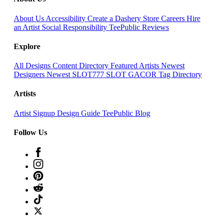
About Us
Accessibility
Create a Dashery Store
Careers
Hire
an Artist
Social Responsibility
TeePublic Reviews
Explore
All Designs
Content Directory
Featured Artists
Newest
Designers
Newest SLOT777 SLOT GACOR
Tag Directory
Artists
Artist Signup
Design Guide
TeePublic Blog
Follow Us