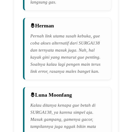
langsung gas.
Herman
Pernah link utama susah kebuka, gue
coba akses alternatif dari SURGA138
dan ternyata masuk juga. Nah, hal
kayak gini yang menurut gue penting.
Soalnya kalau lagi pengen main terus
link error, rasanya males banget kan.
Luna Moonfang
Kalau ditanya kenapa gue betah di
SURGA138, ya karena simpel aja.
Masuk gampang, gamenya gacor,
tampilannya juga nggak bikin mata