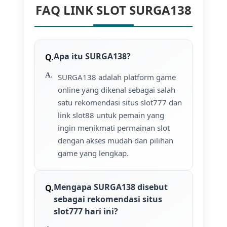
FAQ LINK SLOT SURGA138
Apa itu SURGA138?
SURGA138 adalah platform game
online yang dikenal sebagai salah
satu rekomendasi situs slot777 dan
link slot88 untuk pemain yang
ingin menikmati permainan slot
dengan akses mudah dan pilihan
game yang lengkap.
Mengapa SURGA138 disebut
sebagai rekomendasi situs
slot777 hari ini?