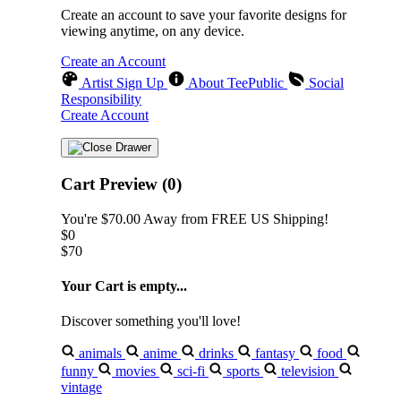
Create an account to save your favorite designs for
viewing anytime, on any device.
Create an Account
Artist Sign Up
About TeePublic
Social
Responsibility
Create Account
Cart Preview (0)
You're
$70.00
Away from
FREE US Shipping!
$0
$70
Your Cart is empty...
Discover something you'll love!
animals
anime
drinks
fantasy
food
funny
movies
sci-fi
sports
television
vintage