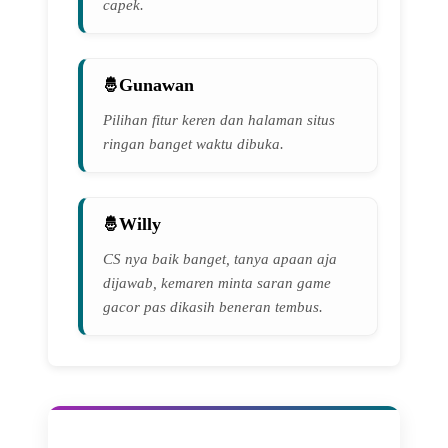
capek.
Gunawan
Pilihan fitur keren dan halaman situs
ringan banget waktu dibuka.
Willy
CS nya baik banget, tanya apaan aja
dijawab, kemaren minta saran game
gacor pas dikasih beneran tembus.