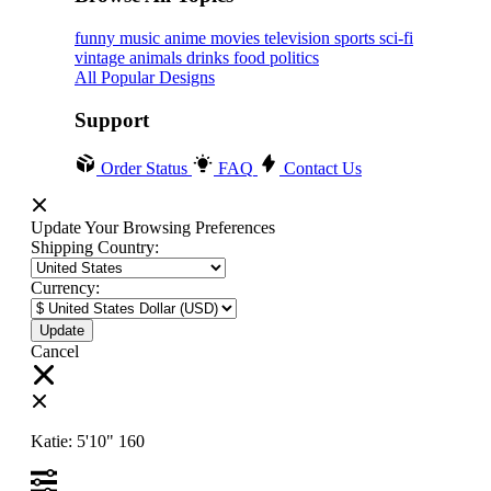
funny
music
anime
movies
television
sports
sci-fi
vintage
animals
drinks
food
politics
All Popular Designs
Support
Order Status
FAQ
Contact Us
Update Your Browsing Preferences
Shipping Country:
Currency:
Cancel
Katie:
5'10"
160