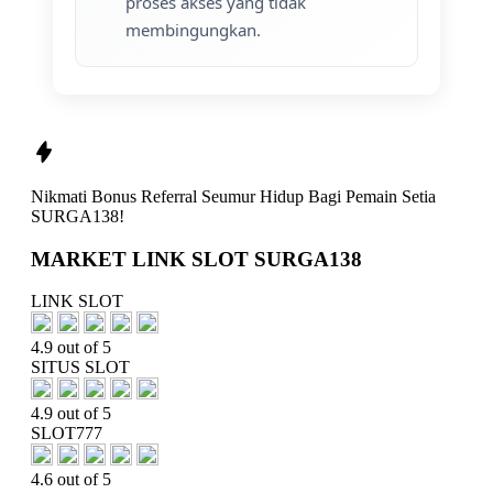
proses akses yang tidak
membingungkan.
Nikmati
Bonus Referral Seumur Hidup
Bagi Pemain Setia
SURGA138!
MARKET LINK SLOT SURGA138
LINK SLOT
4.9 out of 5
SITUS SLOT
4.9 out of 5
SLOT777
4.6 out of 5