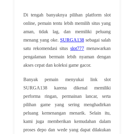
Di tengah banyaknya pilihan platform slot
online, pemain tentu lebih memilih situs yang
aman, tidak lag, dan memiliki peluang
menang yang oke.
SURGA138
sebagai salah
satu rekomendasi situs
slot777
menawarkan
pengalaman bermain lebih nyaman dengan
akses cepat dan koleksi game gacor.
Banyak pemain menyukai link slot
SURGA138 karena dikenal memiliki
performa ringan, permainan lancar, serta
pilihan game yang sering menghadirkan
peluang kemenangan menarik. Selain itu,
kami juga memberikan kemudahan dalam
proses depo dan wede yang dapat dilakukan