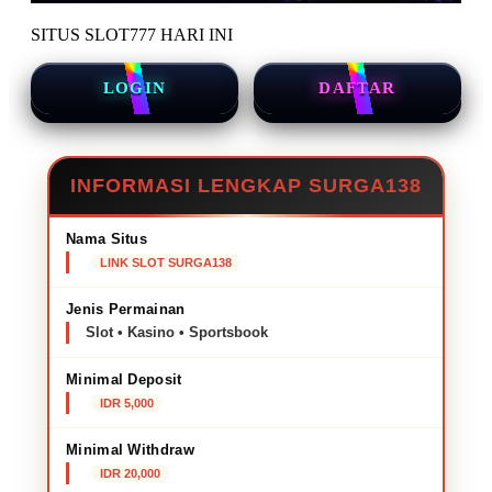
SITUS SLOT777 HARI INI
LOGIN
DAFTAR
INFORMASI LENGKAP SURGA138
Nama Situs
LINK SLOT SURGA138
Jenis Permainan
Slot • Kasino • Sportsbook
Minimal Deposit
IDR 5,000
Minimal Withdraw
IDR 20,000